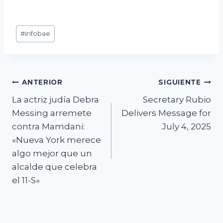
Etiquetas
#
infobae
de
la
entrada:
Navegación
ANTERIOR
SIGUIENTE
La actriz judía Debra
Secretary Rubio
de
Messing arremete
Delivers Message for
entradas
contra Mamdani:
July 4, 2025
«Nueva York merece
algo mejor que un
alcalde que celebra
el 11-S»