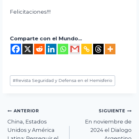
Felicitaciones!!!
Comparte con el Mundo...
Etiquetas
#
Revista Seguridad y Defensa en el Hemisferio
de
la
entrada:
Navegación
ANTERIOR
SIGUIENTE
China, Estados
En noviembre de
de
Unidos y América
2024 el Dialogo
entradas
Latina: Perseguir el
Argentino