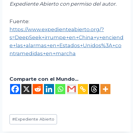
Expediente Abierto con permiso del autor.
Fuente:
https://www.expedienteabierto.org/?
s=DeepSeek+irrumpe+en+China+y+enciend
e+las+alarmas+en+Estados+Unidos%3A+co
ntramedidas+en+marcha
Comparte con el Mundo...
Etiquetas
#
Expediente Abierto
de
la