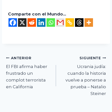
Comparte con el Mundo...
Navegación
ANTERIOR
SIGUIENTE
El FBI afirma haber
Ucrania judía:
de
frustrado un
cuando la historia
entradas
complot terrorista
vuelve a ponerse a
en California
prueba – Natalio
Steiner