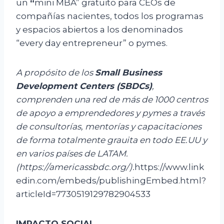
un
“
mini MBA” gratuito para CEOs de
compañías nacientes, todos los programas
y espacios abiertos a los denominados
“every day entrepreneur” o pymes.
A propósito de los
Small Business
Development Centers (SBDCs)
,
comprenden una red de más de 1000 centros
de apoyo a emprendedores y pymes a través
de consultorías, mentorías y capacitaciones
de forma totalmente grauita en todo EE.UU y
en varios países de LATAM.
(https://americassbdc.org/).
https://www.link
edin.com/embeds/publishingEmbed.html?
articleId=7730519129782904533
IMPACTO SOCIAL.