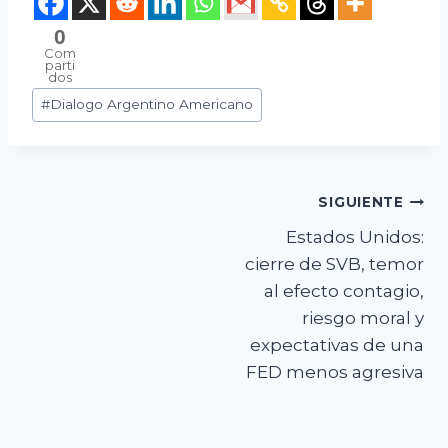
0
Com
parti
dos
Etiquetas
#
Dialogo Argentino Americano
de
la
entrada:
Navegación
SIGUIENTE
Estados Unidos:
de
cierre de SVB, temor
entradas
al efecto contagio,
riesgo moral y
expectativas de una
FED menos agresiva