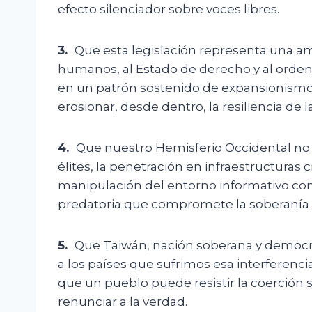
efecto silenciador sobre voces libres.
3.
Que esta legislación representa una ame
humanos, al Estado de derecho y al orden
en un patrón sostenido de expansionismo 
erosionar, desde dentro, la resiliencia de 
4.
Que nuestro Hemisferio Occidental no e
élites, la penetración en infraestructuras cr
manipulación del entorno informativo co
predatoria que compromete la soberanía y
5.
Que Taiwán, nación soberana y democrá
a los países que sufrimos esa interferenci
que un pueblo puede resistir la coerción si
renunciar a la verdad.