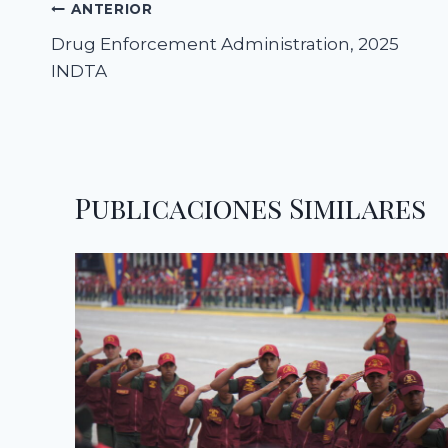
Navegación
ANTERIOR
Drug Enforcement Administration, 2025
de
INDTA
entradas
Publicaciones Similares