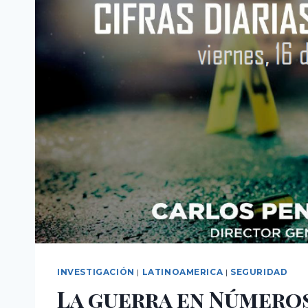
INVESTIGACIÓN
|
LATINOAMERICA
|
SEGURIDAD
La guerra en Número