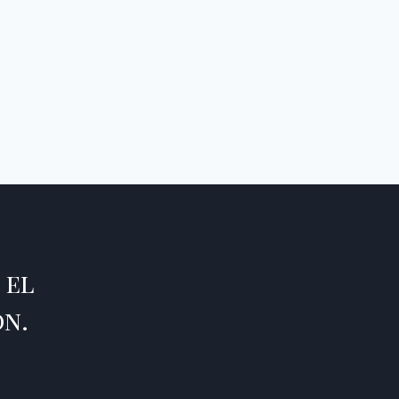
 el
ón.