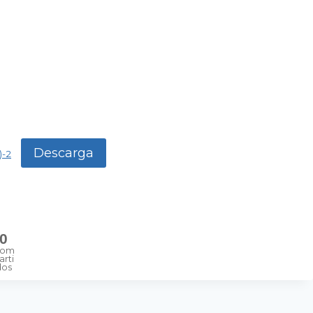
Descarga
-2
0
om
arti
dos