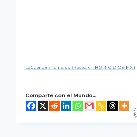
Ver Documento
LaGuerraEnNumeros-TResearch-HOMICIDIOS-MX (1)
Comparte con el Mundo...
C
p