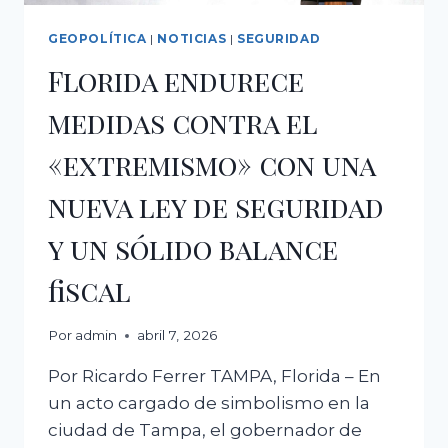
EXPUESTA
DEL
GEOPOLÍTICA
|
NOTICIAS
|
SEGURIDAD
RÉGIMEN
Florida endurece
IRANÍ
EN
medidas contra el
SU
FRENTE
«extremismo» con una
POLÍTICO.
nueva ley de seguridad
y un sólido balance
fiscal
Por
admin
abril 7, 2026
Por Ricardo Ferrer TAMPA, Florida – En
un acto cargado de simbolismo en la
ciudad de Tampa, el gobernador de