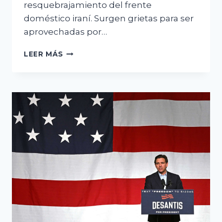
resquebrajamiento del frente
doméstico iraní. Surgen grietas para ser
aprovechadas por…
ANÁLISIS
LEER MÁS
GEOPOLÍTICO:
LAS
BUENAS
NOTICIAS
EN
LA
CONTROVERSIA
SOBRE
LA
APERTURA
DEL
ESTRECHO
DE
ORMUZ,
LA
GRIETA