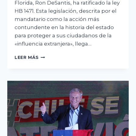
Florida, Ron DeSantis, ha ratificado la ley
HB 1471. Esta legislación, descrita por el
mandatario como la acción más
contundente en la historia del estado
para proteger a sus ciudadanos de la
«influencia extranjera», llega…
FLORIDA
LEER MÁS
ENDURECE
MEDIDAS
CONTRA
EL
«EXTREMISMO»
CON
UNA
NUEVA
LEY
DE
SEGURIDAD
Y