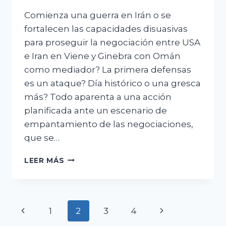
Comienza una guerra en Irán o se
fortalecen las capacidades disuasivas
para proseguir la negociación entre USA
e Iran en Viene y Ginebra con Omán
como mediador? La primera defensas
es un ataque? Día histórico o una gresca
más? Todo aparenta a una acción
planificada ante un escenario de
empantamiento de las negociaciones,
que se…
INFORME
LEER MÁS
URGENTE
SOBRE
LA
SITUACIÓN
Navegación
Página
Siguiente
1
2
3
4
EN
IRÁN