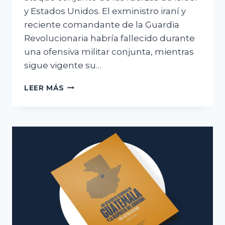
y Estados Unidos. El exministro iraní y
reciente comandante de la Guardia
Revolucionaria habría fallecido durante
una ofensiva militar conjunta, mientras
sigue vigente su…
ATAQUE
LEER MÁS
DE
ISRAEL
Y
USA
A
MIEMBRO
DEL
CGRI.