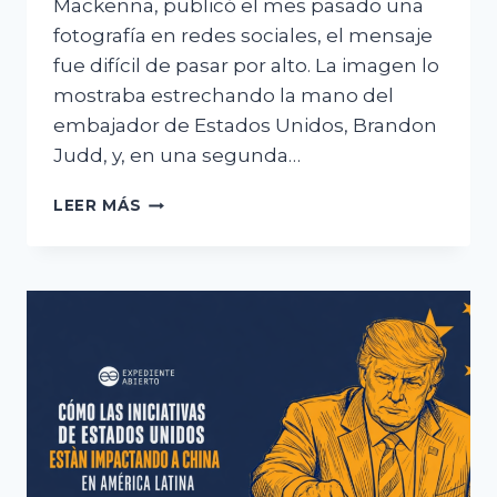
Mackenna, publicó el mes pasado una
fotografía en redes sociales, el mensaje
fue difícil de pasar por alto. La imagen lo
mostraba estrechando la mano del
embajador de Estados Unidos, Brandon
Judd, y, en una segunda…
EL
LEER MÁS
NUEVO
GOBIERNO
DE
CHILE
CAMINA
POR
LA
CUERDA
FLOJA
ENTRE
WASHINGTON
Y