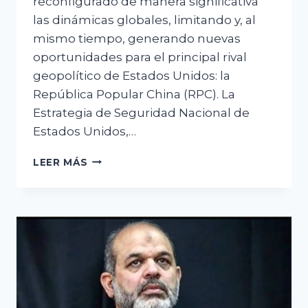
reconfigurado de manera significativa
las dinámicas globales, limitando y, al
mismo tiempo, generando nuevas
oportunidades para el principal rival
geopolítico de Estados Unidos: la
República Popular China (RPC). La
Estrategia de Seguridad Nacional de
Estados Unidos,…
CÓMO
LEER MÁS
LAS
INICIATIVAS
DE
ESTADOS
UNIDOS
ESTÁN
IMPACTANDO
A
CHINA
EN