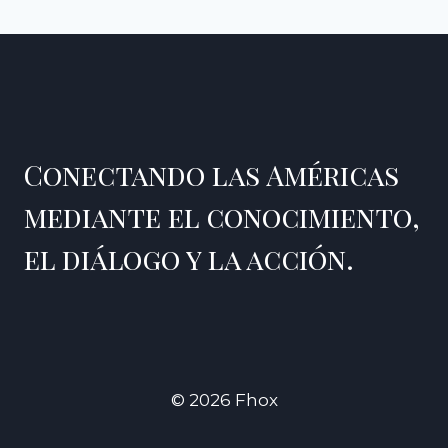
de
anterior
página
Y
DE
página
GEOPOLÍTICA
DE
RICARDO
FERRER
PICADO
Conectando las Américas
mediante el conocimiento,
el diálogo y la acción.
© 2026 Fhox