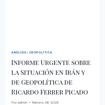
DE
LOS
ÚLTIMOS
AÑOS
(AMENAZA
REAL)
DE
UN
ATAQUE
EN
AMÉRICA
ANÁLISIS
|
GEOPOLÍTICA
LATINA.
Informe Urgente sobre
la Situación en Irán y
de Geopolítica de
Ricardo Ferrer Picado
Por
admin
febrero 28, 2026