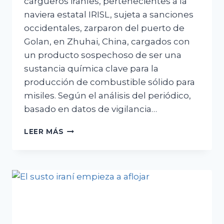
cargueros iraníes, pertenecientes a la
naviera estatal IRISL, sujeta a sanciones
occidentales, zarparon del puerto de
Golan, en Zhuhai, China, cargados con
un producto sospechoso de ser una
sustancia química clave para la
producción de combustible sólido para
misiles. Según el análisis del periódico,
basado en datos de vigilancia…
IRÁN
LEER MÁS
INTENTA
TRANSPORTAR
UNA
SUSTANCIA
QUÍMICA
PELIGROSA
DESDE
CHINA